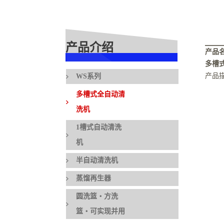
产品介绍
产品
多槽
产品
WS系列
多槽式全自动清
洗机
1槽式自动清洗
机
半自动清洗机
蒸馏再生器
圆洗篮・方洗
篮・可实现并用