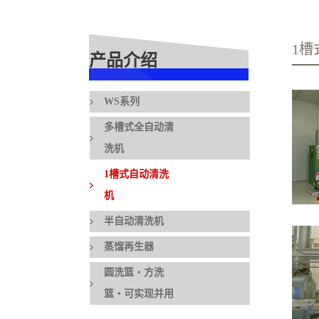
1槽
产品介绍
WS系列
多槽式全自动清
洗机
1槽式自动清洗
机
半自动清洗机
蒸馏再生器
圆洗篮・方洗
篮・可实现并用