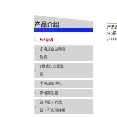
产品介绍
产品
WS系
产品
WS系列
多槽式全自动清
◆
洗机
◢
1槽式自动清洗
机
◢
半自动清洗机
◢
蒸馏再生器
圆洗篮・方洗
篮・可实现并用