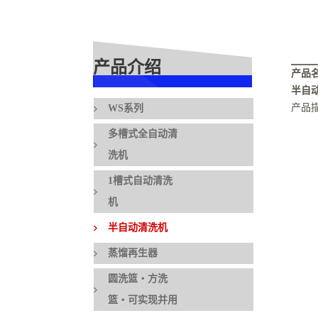
产品介绍
产品
半自
产品
WS系列
多槽式全自动清
洗机
1槽式自动清洗
机
半自动清洗机
蒸馏再生器
圆洗篮・方洗
篮・可实现并用