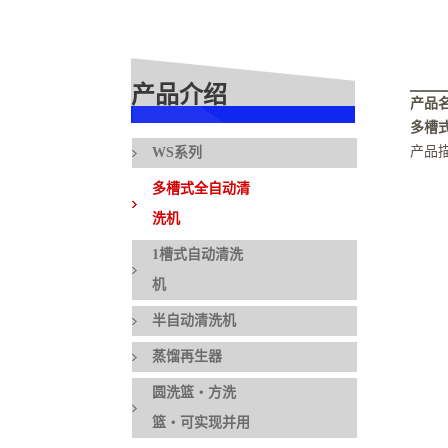
产品介绍
产品
多槽
产品
WS系列
多槽式全自动清
洗机
1槽式自动清洗
机
半自动清洗机
蒸馏再生器
圆洗篮・方洗
篮・可实现并用