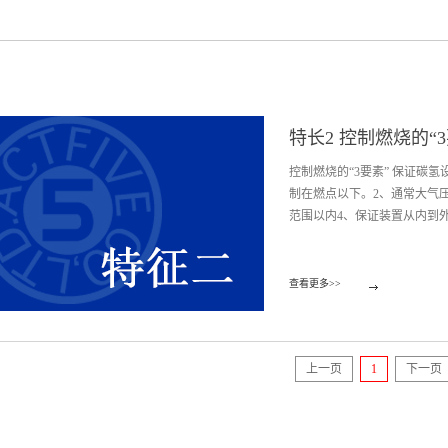
特长2 控制燃烧的“
控制燃烧的“3要素” 保证碳
制在燃点以下。2、通常大气
范围以内4、保证装置从内到外
剂是可燃性的，所以一定程度上
查看更多>>
商，具有绝对的技术优势；始
在设备内部。保证客户可以安
上一页
下一页
1