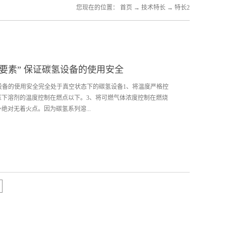
您现在的位置：
首页
→
技术特长
→
特长2
3要素” 保证碳氢设备的使用安全
氢设备的使用安全完全处于真空状态下的碳氢设备1、将温度严格控
压下溶剂的温度控制在燃点以下。3、将可燃气体浓度控制在燃烧
绝对无着火点。因为碳氢系列溶...
是会燃烧的。ACTFIVE 作为发明世界上第一台碳氢清洗机的厂
终将安全放在第一位，设计研发了多种安全防范工艺，隐蔽安装
全、放心的使用。