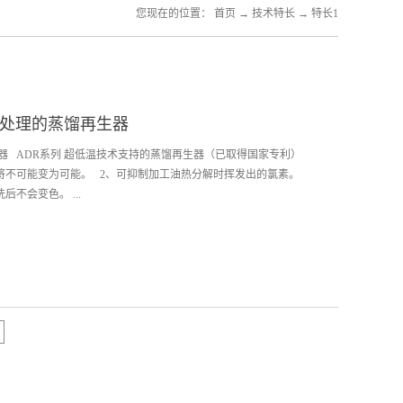
您现在的位置：
首页
→
技术特长
→
特长1
温处理的蒸馏再生器
器 ADR系列 超低温技术支持的蒸馏再生器（已取得国家专利）
将不可能变为可能。 2、可抑制加工油热分解时挥发出的氯素。
不会变色。 ...
，提高清洗效率。 5、树脂材料洗篮的使用变为可能。