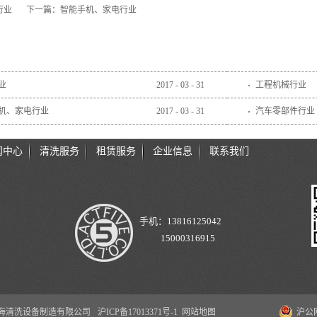
行业
下一篇：
智能手机、家电行业
业
2017
-
03
-
31
工程机械行业
机、家电行业
2017
-
03
-
31
汽车零部件行业
闻中心
清洗服务
租赁服务
企业信息
联系我们
手机：13816125042
15000316915
 爱阔特上海清洗设备制造有限公司
沪ICP备17013371号-1
网站地图
沪公网