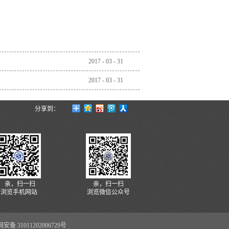
2017
-
03
-
31
2017
-
03
-
31
分享到：
亲，扫一扫
亲，扫一扫
浏览手机网站
浏览微信公众号
安备 31011202006729号